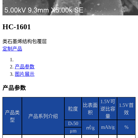
HC-1601
类石墨烯结构包覆层
定制产品
产品参数
图片展示
产品参数
1.5V可
比表面
1.5V首
粒度
逆比容
产品类
积
效
产品系列介绍
量
型
D
50
v
mAh/g
%
㎡
/g
μm